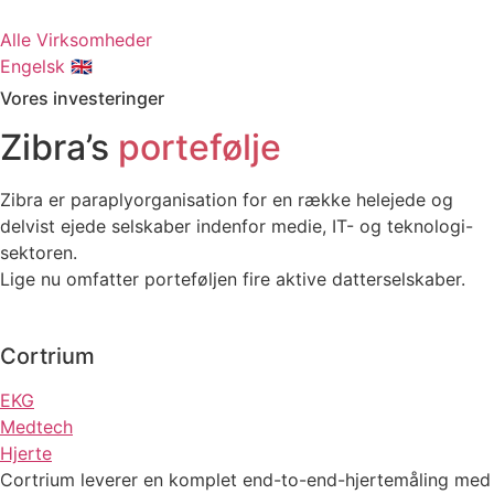
Skip
to
Alle Virksomheder
content
Engelsk 🇬🇧
Vores investeringer
Zibra’s
portefølje
Zibra er paraplyorganisation for en række helejede og
delvist ejede selskaber indenfor medie, IT- og teknologi-
sektoren.
Lige nu omfatter porteføljen fire aktive datterselskaber.
Cortrium
EKG
Medtech
Hjerte
Cortrium leverer en komplet end-to-end-hjertemåling med